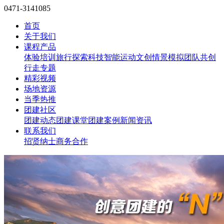
0471-3141085
首页
关于我们
课程产品
体验培训
旅行探索
科技智能
运动文创
情景模拟
团队共创
行走专题
精彩视频
场地资源
当季热推
团建社区
团建动态
团建课堂
团建案例
新闻资讯
联系我们
招贤纳士
商务合作