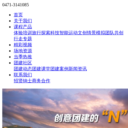
0471-3141085
首页
关于我们
课程产品
体验培训
旅行探索
科技智能
运动文创
情景模拟
团队共创
行走专题
精彩视频
场地资源
当季热推
团建社区
团建动态
团建课堂
团建案例
新闻资讯
联系我们
招贤纳士
商务合作