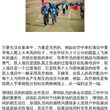
只要生活在集体中，力量是无穷的。例如在空中单杠项目中要
求每人爬上８米高的柱子，冲在半径为３０公分的圆盘上飞身
向前越出，并抓住面前的单杠，培养学员的面对挑战与困难的
勇气。双人项目是团队真正形成的过渡项目在拓展培训中，双
人项目是一个过渡项目，它是联系个人与团体建设的纽带，在
双人项目中一般采用高空相依、天梯等。在双人的高空配合中
每个人与同伴会产生相互的信任与依赖，例如，高空相依是每
组两人手掌相抵分别站在两根钢缆上，从一端到达另一端。
增强队员间的团队合作意识，帮助队员的体会在团队工作中沟
通的重要性，训练队员间对于结构变动的适应能力，增强队员
间的相互信任，加强队员间的感情沟通很多人觉得户外拓展训
练就是娱乐性项目，其实不然，拓展训练同时非常具有挑战性