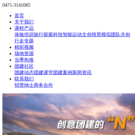
0471-3141085
首页
关于我们
课程产品
体验培训
旅行探索
科技智能
运动文创
情景模拟
团队共创
行走专题
精彩视频
场地资源
当季热推
团建社区
团建动态
团建课堂
团建案例
新闻资讯
联系我们
招贤纳士
商务合作