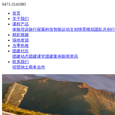
0471-3141085
首页
关于我们
课程产品
体验培训
旅行探索
科技智能
运动文创
情景模拟
团队共创
行
精彩视频
场地资源
当季热推
团建社区
团建动态
团建课堂
团建案例
新闻资讯
联系我们
招贤纳士
商务合作