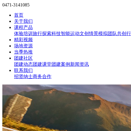
0471-3141085
首页
关于我们
课程产品
体验培训
旅行探索
科技智能
运动文创
情景模拟
团队共创
行
精彩视频
场地资源
当季热推
团建社区
团建动态
团建课堂
团建案例
新闻资讯
联系我们
招贤纳士
商务合作