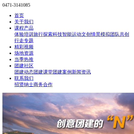
0471-3141085
首页
关于我们
课程产品
体验培训
旅行探索
科技智能
运动文创
情景模拟
团队共创
行走专题
精彩视频
场地资源
当季热推
团建社区
团建动态
团建课堂
团建案例
新闻资讯
联系我们
招贤纳士
商务合作