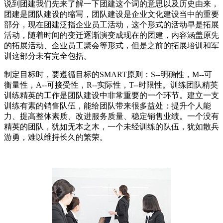
说到团建我们先来了解一下团建这个词的意思以及历史由来，
团建是团队建设的缩写，团队建设是企业文化建设当中的重要
部分，现在团建泛指企业员工活动，这个形式的活动早是拓展
活动，随着时间的变迁逐渐演变成现在的团建，内容涵盖原先
的拓展活动、企业员工聚会等形式，但是之前的拓展培训和军
训这部分未有完全包括。
制定目标时，要遵循目标的SMART原则：S--明确性，M--可
衡量性，A--可接受性，R--实际性，T--时限性。训练团队精英
训练精英的工作是团队建设中非常重要的一个环节。建立一支
训练有素的销售队伍，能给团队带来很多益处：提升个人能
力、提高整体素质、改进服务质量、稳定销售业绩。一个没有
精英的团队，犹如无本之木，一个未经训练的队伍，犹如散兵
游勇，难以维持长久的繁荣。