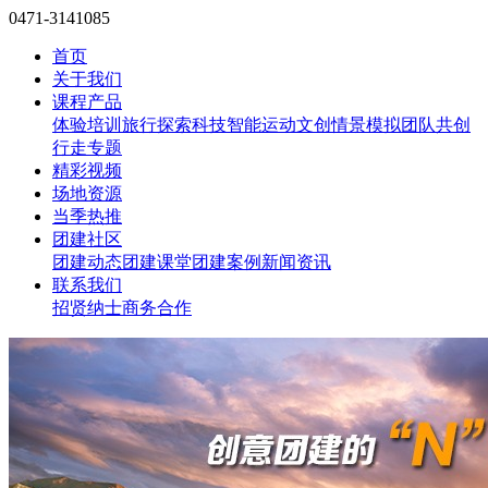
0471-3141085
首页
关于我们
课程产品
体验培训
旅行探索
科技智能
运动文创
情景模拟
团队共创
行走专题
精彩视频
场地资源
当季热推
团建社区
团建动态
团建课堂
团建案例
新闻资讯
联系我们
招贤纳士
商务合作