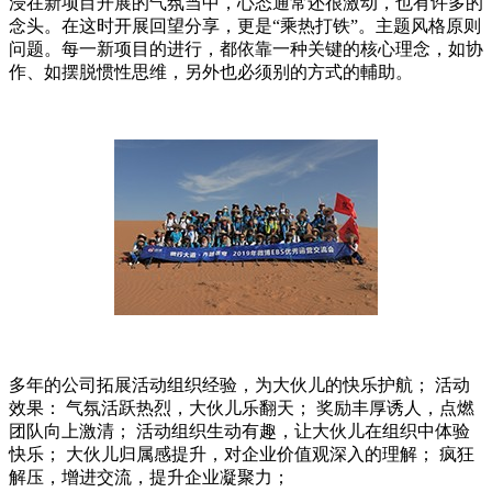
浸在新项目开展的气氛当中，心态通常还很激动，也有许多的
念头。在这时开展回望分享，更是“乘热打铁”。主题风格原则
问题。每一新项目的进行，都依靠一种关键的核心理念，如协
作、如摆脱惯性思维，另外也必须别的方式的輔助。
多年的公司拓展活动组织经验，为大伙儿的快乐护航； 活动
效果： 气氛活跃热烈，大伙儿乐翻天； 奖励丰厚诱人，点燃
团队向上激清； 活动组织生动有趣，让大伙儿在组织中体验
快乐； 大伙儿归属感提升，对企业价值观深入的理解； 疯狂
解压，增进交流，提升企业凝聚力；