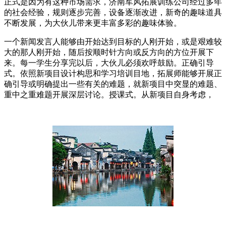
正式是因为有这种市场需求，济南军风拓展训练公司经过多年
的社会经验，规则逐步完善，设备逐渐改进，新奇的趣味道具
不断发展，为大伙儿带来更丰富多彩的趣味体验。
一个新闻发言人能够由开始达到目标的人刚开始，或是艰难较
大的那人刚开始，随后按顺时针方向或反方向的方位开展下
来。每一学生分享完以后，大伙儿必须欢呼鼓励。正确引导
式。依照新项目设计构思和学习培训目地，拓展师能够开展正
确引导或明确提出一些有关的难题，就新项目中突显的难题、
重中之重难题开展深层讨论。授课式。从新项目自身考虑，