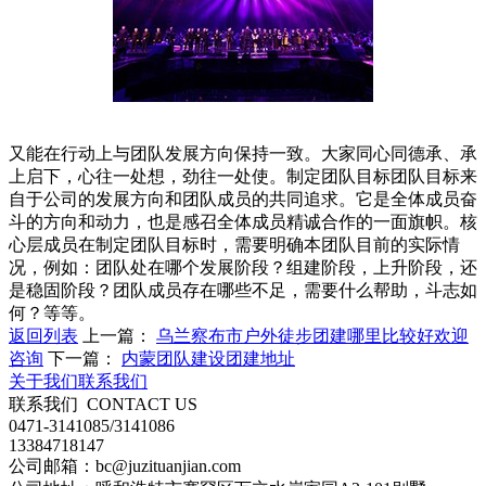
又能在行动上与团队发展方向保持一致。大家同心同德承、承
上启下，心往一处想，劲往一处使。制定团队目标团队目标来
自于公司的发展方向和团队成员的共同追求。它是全体成员奋
斗的方向和动力，也是感召全体成员精诚合作的一面旗帜。核
心层成员在制定团队目标时，需要明确本团队目前的实际情
况，例如：团队处在哪个发展阶段？组建阶段，上升阶段，还
是稳固阶段？团队成员存在哪些不足，需要什么帮助，斗志如
何？等等。
返回列表
上一篇：
乌兰察布市户外徒步团建哪里比较好欢迎
咨询
下一篇：
内蒙团队建设团建地址
关于我们
联系我们
联系我们
CONTACT US
0471-3141085/3141086
13384718147
公司邮箱：bc@juzituanjian.com