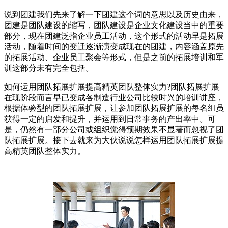
说到团建我们先来了解一下团建这个词的意思以及历史由来，
团建是团队建设的缩写，团队建设是企业文化建设当中的重要
部分，现在团建泛指企业员工活动，这个形式的活动早是拓展
活动，随着时间的变迁逐渐演变成现在的团建，内容涵盖原先
的拓展活动、企业员工聚会等形式，但是之前的拓展培训和军
训这部分未有完全包括。
如何运用团队拓展扩展提高精英团队整体实力?团队拓展扩展
在现阶段而言早已变成各制造行业公司比较时兴的培训讲座，
根据体验型的团队拓展扩展，让参加团队拓展扩展的每名组员
获得一定的启发和提升，并运用到日常事务的产出率中。可
是，仍然有一部分公司或组织觉得预期效果不显著而忽视了团
队拓展扩展。接下去就来为大伙说说怎样运用团队拓展扩展提
高精英团队整体实力。