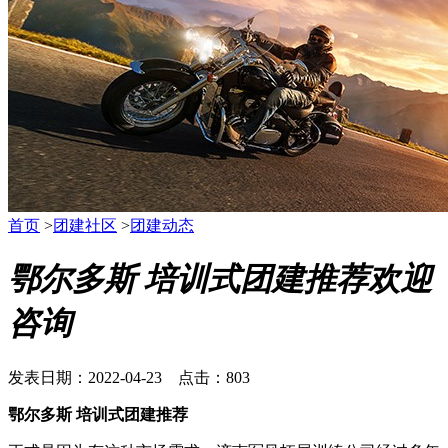
首页
>
团建社区
>
团建动态
鄂尔多斯 培训式团建推荐欢迎
咨询
发表日期：2022-04-23 点击：803
鄂尔多斯 培训式团建推荐