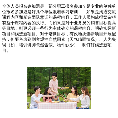
全体人员报名参加還是一部分职工报名参加？是专业的单独单
位报名参加還是好几个单位混着学习培训……如果是沟通交流
课程内容和塑造团队意识的课程内容，工作人员构成得繁杂些
有益于课程内容的执行。而如果是对于业务员的销售目标提高
等目地，则更必须一些行为主体确立的课程内容。明确实际新
项目和候选新项目。对于培训目标，有效地挑选新项目开展配
搭，但要考虑到到客观性自然因素（天气晴雨情况）、人为失
误（如，培训讲师忽然告假、物件缺少），制订好候选新项
目。