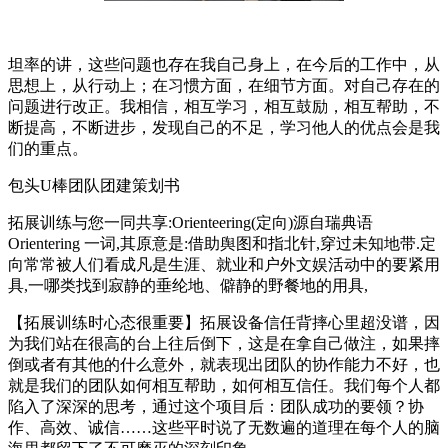
坦率的讲，这些问题也存在我自己身上，在今后的工作中，从
思想上，从行动上；在习惯方面，在细节方面。对自己存在的
问题进行改正。我相信，相互学习，相互鼓励，相互帮助，不
断提高，不断进步，发现自己的不足，学习他人的优点会是我
们的重点。
包头U棒团队团建策划书
拓展训练与您一同共享:Orienteering(定向)源自瑞典语
Orientering 一词,其原意是:借助舆图和指北针,穿过未知地带.定
向常常被人们看成凡是生涯、就业和户外文娱活动中的要紧用
具,一哪类找到寂静的垂纶地、僻静的野餐地的用具,
【拓展训练时心态很重要】拓展设备信任背摔心里超没谱，因
为我们站在很高的台上往后倒下，这是在拿自己做注，如果摔
倒或者有其他的什么意外，就表现出团队的协作能力不好，也
就是我们的团队如何相互帮助，如何相互信任。我们每个人都
陷入了深深的思考，通过这个项目后：团队成功的要领？协
作、高效、诚信……这些平时说了无数遍的道理在每个人的脑