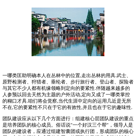
一哪类匡助明确本人在丛林中的位置,走出丛林的用具.武士、
原野检测者、狩猎者、垂纶者、步行旅行者、登山者、探险者
与其它不少人都有机缘领略到定向的要紧性.伴随越来越多的
人参预以回去天然为主题的户外活动,定向又成了一哪类掌控
的糊口才具.咱们将会觉察,当代生涯中定向的运用几近是无所
不在,它的要紧性不只在于它的有效性,并且也在于它的趣味性.
团队建设应从以下几个方面进行：组建核心层团队建设的重点
是培养团队的核心成员。俗话说"一个好汉三个帮"，领导人是
团队的建设者，应通过组建智囊团或执行团，形成团队的核心