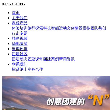
0471-3141085
首页
关于我们
课程产品
体验培训
旅行探索
科技智能
运动文创
情景模拟
团队共创
行走专题
精彩视频
场地资源
当季热推
团建社区
团建动态
团建课堂
团建案例
新闻资讯
联系我们
招贤纳士
商务合作