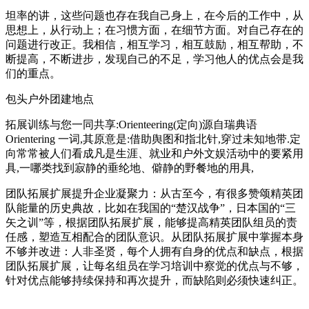
坦率的讲，这些问题也存在我自己身上，在今后的工作中，从
思想上，从行动上；在习惯方面，在细节方面。对自己存在的
问题进行改正。我相信，相互学习，相互鼓励，相互帮助，不
断提高，不断进步，发现自己的不足，学习他人的优点会是我
们的重点。
包头户外团建地点
拓展训练与您一同共享:Orienteering(定向)源自瑞典语
Orientering 一词,其原意是:借助舆图和指北针,穿过未知地带.定
向常常被人们看成凡是生涯、就业和户外文娱活动中的要紧用
具,一哪类找到寂静的垂纶地、僻静的野餐地的用具,
团队拓展扩展提升企业凝聚力：从古至今，有很多赞颂精英团
队能量的历史典故，比如在我国的“楚汉战争”，日本国的“三
矢之训”等，根据团队拓展扩展，能够提高精英团队组员的责
任感，塑造互相配合的团队意识。从团队拓展扩展中掌握本身
不够并改进：人非圣贤，每个人拥有自身的优点和缺点，根据
团队拓展扩展，让每名组员在学习培训中察觉的优点与不够，
针对优点能够持续保持和再次提升，而缺陷则必须快速纠正。