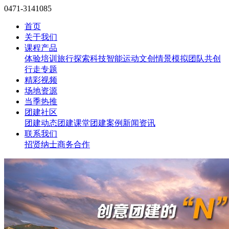
0471-3141085
首页
关于我们
课程产品
体验培训
旅行探索
科技智能
运动文创
情景模拟
团队共创
行走专题
精彩视频
场地资源
当季热推
团建社区
团建动态
团建课堂
团建案例
新闻资讯
联系我们
招贤纳士
商务合作