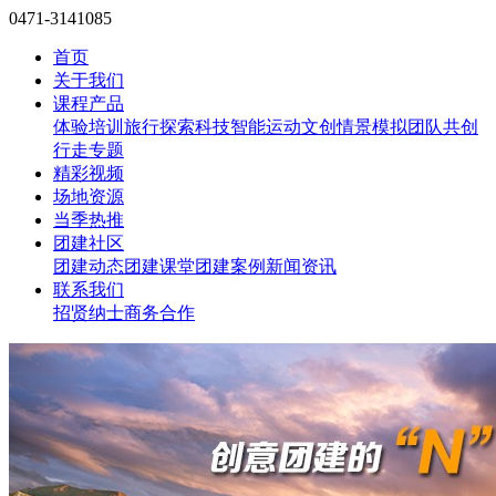
0471-3141085
首页
关于我们
课程产品
体验培训
旅行探索
科技智能
运动文创
情景模拟
团队共创
行走专题
精彩视频
场地资源
当季热推
团建社区
团建动态
团建课堂
团建案例
新闻资讯
联系我们
招贤纳士
商务合作