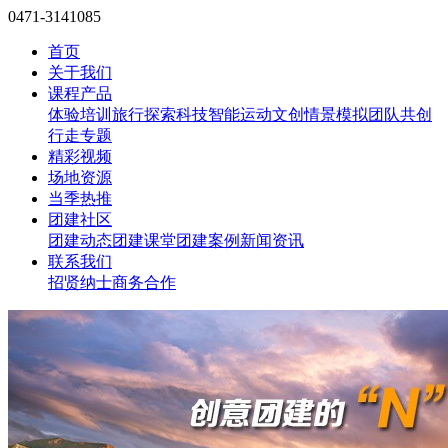
0471-3141085
首页
关于我们
课程产品
体验培训
旅行探索
科技智能
运动文创
情景模拟
团队共创
行走专题
精彩视频
场地资源
当季热推
团建社区
团建动态
团建课堂
团建案例
新闻资讯
联系我们
招贤纳士
商务合作