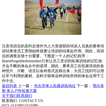
注意培训后的及时反馈作为人力资源部的培训人员真的要将培
训结果使员工贯彻始终就要让培训的结果起作用。因此，培训
后的调查反馈十分重要。下图是一个人的记忆程序：
IlearnIforgetIdoIremember只有让员工意识到拓展训练的记忆他
才会不断的体会从中的道理，因此，要将员工在拓展培训的各
种照片、片断、语言以各种形式反映出来，为员工找到可以用
以学习利用的素材。这样才能将这种训练所得的体会运用于工
作中去。
返回列表
上一篇：
包头市单人拓展训练地址
下一篇：
鄂尔多
斯 单人户外拓展方案
关于我们
联系我们
联系我们
CONTACT US
0471-3141085/3141086