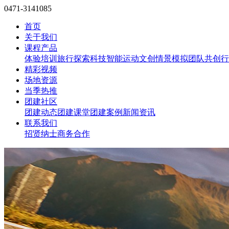
0471-3141085
首页
关于我们
课程产品
体验培训
旅行探索
科技智能
运动文创
情景模拟
团队共创
行
精彩视频
场地资源
当季热推
团建社区
团建动态
团建课堂
团建案例
新闻资讯
联系我们
招贤纳士
商务合作