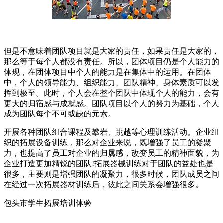
但是不意味着团队项目就是大家的责任，如果责任是大家的，
那么等于每个人都没有责任。所以，团体项目仍是个人能力的
体现，在团体项目中个人的能力是在集体中的运用。在团体
中，个人的领导能力、组织能力、团队精神、身体素质可以发
挥到极至。此时，个人会在整个团队中体现个人的能力，会有
更大的归宿感与成就感。团队项目以个人的努力为基础，个人
成为团队每个不可或缺的元素。
开展各种团队组合课程及攀岩、跳越等心理训练活动。企业组
织的拓展设备训练，那么对企业来说，既增强了员工的凝聚
力，也提高了员工对企业的归属感，改变员工的精神面貌，为
企业打造更加精锐的团队!拓展器械训练对于团队的益处也是
很多，主要则是增强团队的凝聚力，很多时候，团队成员之间
在经过一次拓展器材训练后，彼此之间关系会增强很多。
包头市学生拓展培训体验