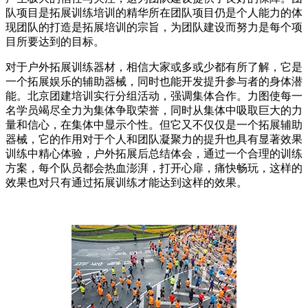
队项目是拓展训练培训的精华所在团队项目仍是个人能力的体
现团队的打造是拓展培训的宗旨，为团队建设而努力是每个项
目所要达到的目标。
对于户外拓展训练器材，相信大家或多或少都有所了解，它是
一个拓展娱乐的辅助器械，同时也能开发提升参与者的身体潜
能。北京团建培训实行分组活动，强调集体合作。力图使每一
名学员竭尽全力为集体争取荣誉，同时从集体中吸取巨大的力
量和信心，在集体中显示个性。但它又不仅仅是一个拓展辅助
器械，它的作用对于个人和团队凝聚力的提升也具有显著效果
训练中精心体验，户外拓展后总结体会，通过一个合理的训练
方案，每个队员都会热血澎湃，打开心扉，痛快畅玩，这样的
效果也对只有通过拓展训练才能达到这样的效果。