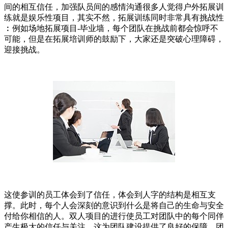
间的相互信任，加强队员间的感情沟通很多人觉得户外拓展训
练就是娱乐性项目，其实不然，拓展训练同时非常具有挑战性
︰例如场地拓展项目-毕业墙，每个团队在挑战前都会惊呼不
可能，但是在拓展培训师的鼓励下，大家还是突破心理障碍，
迎接挑战。
这使参训的员工体会到了信任，体会到人字的结构是相互支
撑。此时，每个人会深刻的意识到什么是将自己的生命与安全
付给你相信的人。双人项目的进行使员工对团队中的每个同伴
产生极大的信任与关注，这为团队建设提供了良好的保障。团