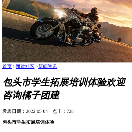
首页
>
团建社区
>
新闻资讯
包头市学生拓展培训体验欢迎
咨询橘子团建
发表日期：2022-05-04 点击：728
包头市学生拓展培训体验