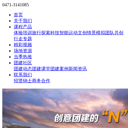
0471-3141085
首页
关于我们
课程产品
体验培训
旅行探索
科技智能
运动文创
情景模拟
团队共创
行走专题
精彩视频
场地资源
当季热推
团建社区
团建动态
团建课堂
团建案例
新闻资讯
联系我们
招贤纳士
商务合作