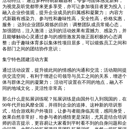
活动特点： 通过多种特制新颖器材，令参与团体感觉新鲜，
为视觉及听觉都带来更多享受，亦可让参加项目者更为投入；
融入企业价值观，提升企业成员的归属感和凝聚力； 内容方
式新颖有感染力、参与性和趣味性高，安全性高，价格实惠，
服务； 达到企业团队熔炼的目的：调整团队成员常规心态，
加强团结，注入激清；达到的活动效果有震撼力、感染力，并
且能够触动心灵通过参与的感悟激发其做正面积极的心态调
整；由于趣味体育多以集体性项目居多，可以锻炼员工之间和
各部门之间的团结协作意识；
集宁特色团建活动方案
通过活动设置，提升彼此间的情感的沟通和交流；活动期间提
供交流空间，有利于增进公司领导与员工之间的关系，增进个
体与群体之间的凝聚力； 活动可设置在不同的地点，融入不
同的地域文化，灵活性非常高；
那么什么是拓展训练呢？拓展训练是由国外引入到我国的，在
90年代开始风靡全国，并得到企业的追捧。这种新的培训形
式，结合游戏和户外项目，让参与者能身临其境，感同身受，
效果自然非常好，给参与者的感悟更是深刻，尤其是结合培训
师的语言提示，更容易让大家看到平时看不到的自身问题和企