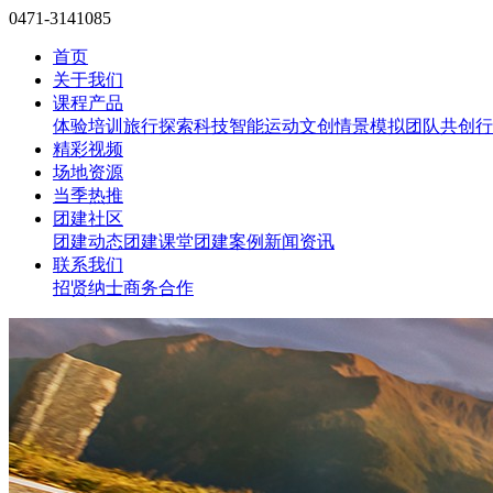
0471-3141085
首页
关于我们
课程产品
体验培训
旅行探索
科技智能
运动文创
情景模拟
团队共创
行
精彩视频
场地资源
当季热推
团建社区
团建动态
团建课堂
团建案例
新闻资讯
联系我们
招贤纳士
商务合作