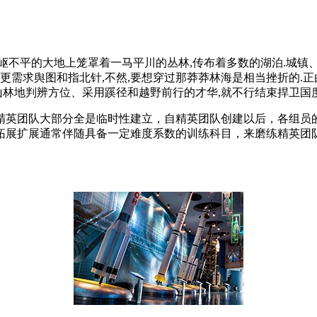
岖不平的大地上笼罩着一马平川的丛林,传布着多数的湖泊.城镇
更需求舆图和指北针,不然,要想穿过那莽莽林海是相当挫折的.
在山林地判辨方位、采用蹊径和越野前行的才华,就不行结束捍
精英团队大部分全是临时性建立，自精英团队创建以后，各组员
拓展扩展通常伴随具备一定难度系数的训练科目，来磨练精英团