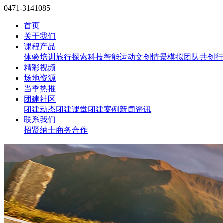
0471-3141085
首页
关于我们
课程产品
体验培训
旅行探索
科技智能
运动文创
情景模拟
团队共创
行
精彩视频
场地资源
当季热推
团建社区
团建动态
团建课堂
团建案例
新闻资讯
联系我们
招贤纳士
商务合作