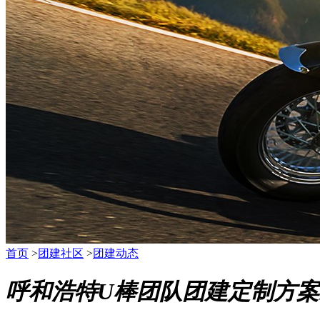
首页
>
团建社区
>
团建动态
呼和浩特U棒团队团建定制方