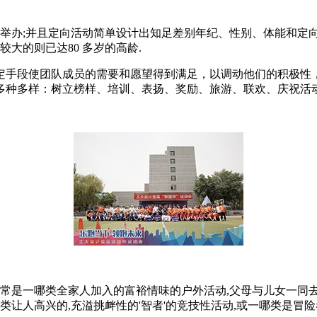
头举办;并且定向活动简单设计出知足差别年纪、性别、体能和定
较大的则已达80 多岁的高龄.
定手段使团队成员的需要和愿望得到满足，以调动他们的积极性
多种多样：树立榜样、培训、表扬、奖励、旅游、联欢、庆祝活
常常是一哪类全家人加入的富裕情味的户外活动,父母与儿女一同
类让人高兴的,充溢挑衅性的'智者'的竞技性活动,或一哪类是冒险