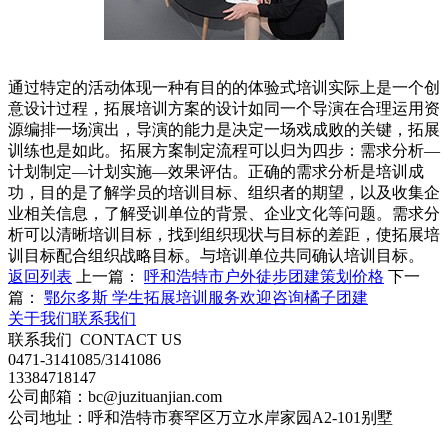
通过特定的活动体现一种有目的的体验式培训实际上是一个创
意设计过程，拓展培训方案的设计如同一个导演在合理运用资
源编排一场演出，导演的能力是决定一场戏成败的关键，拓展
训练也是如此。拓展方案制定流程可以归为四步：需求分析—
计划制定—计划实施—效果评估。正确的需求分析是培训成
功，目的是了解学员的培训目标、组织者的期望，以及收集企
业相关信息，了解受训单位的背景、企业文化等问题。需求分
析可以清晰培训目标，找到组织现状与目标的差距，使拓展培
训目标配合组织战略目标。与培训单位共同确认培训目标。
返回列表
上一篇：
呼和浩特市户外徒步团建策划价格
下一
篇：
鄂尔多斯 学生拓展培训服务欢迎咨询橘子团建
关于我们
联系我们
联系我们
CONTACT US
0471-3141085/3141086
13384718147
公司邮箱：bc@juzituanjian.com
公司地址：呼和浩特市赛罕区万立水岸家园A2-101别墅