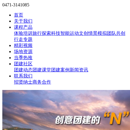
0471-3141085
首页
关于我们
课程产品
体验培训
旅行探索
科技智能
运动文创
情景模拟
团队共创
行走专题
精彩视频
场地资源
当季热推
团建社区
团建动态
团建课堂
团建案例
新闻资讯
联系我们
招贤纳士
商务合作