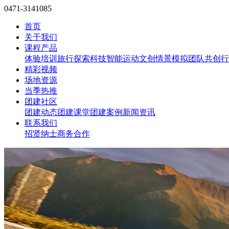
0471-3141085
首页
关于我们
课程产品
体验培训
旅行探索
科技智能
运动文创
情景模拟
团队共创
行
精彩视频
场地资源
当季热推
团建社区
团建动态
团建课堂
团建案例
新闻资讯
联系我们
招贤纳士
商务合作