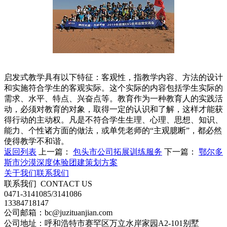
启发式教学具有以下特征：客观性，指教学内容、方法的设计
和实施符合学生的客观实际。这个实际的内容包括学生实际的
需求、水平、特点、兴奋点等。教育作为一种教育人的实践活
动，必须对教育的对象，取得一定的认识和了解，这样才能获
得行动的主动权。凡是不符合学生生理、心理、思想、知识、
能力、个性诸方面的做法，或单凭老师的“主观臆断”，都必然
使得教学不和谐。
返回列表
上一篇：
包头市公司拓展训练服务
下一篇：
鄂尔多
斯市沙漠深度体验团建策划方案
关于我们
联系我们
联系我们
CONTACT US
0471-3141085/3141086
13384718147
公司邮箱：bc@juzituanjian.com
公司地址：呼和浩特市赛罕区万立水岸家园A2-101别墅