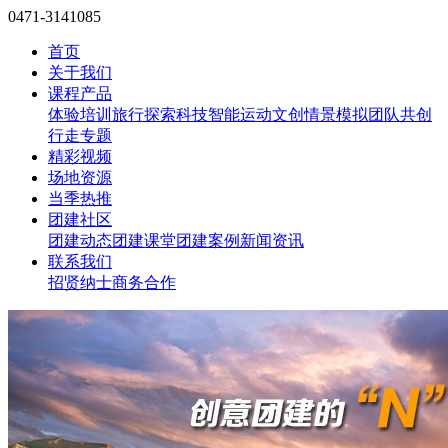
0471-3141085
首页
关于我们
课程产品
体验培训
旅行探索
科技智能
运动文创
情景模拟
团队共创
行走专题
精彩视频
场地资源
当季热推
团建社区
团建动态
团建课堂
团建案例
新闻资讯
联系我们
招贤纳士
商务合作