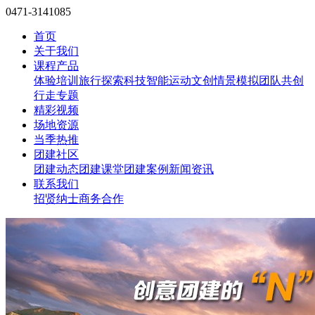
0471-3141085
首页
关于我们
课程产品
体验培训
旅行探索
科技智能
运动文创
情景模拟
团队共创
行走专题
精彩视频
场地资源
当季热推
团建社区
团建动态
团建课堂
团建案例
新闻资讯
联系我们
招贤纳士
商务合作