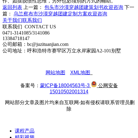
作、如摆脱惯性思维，另外也必须别的方式的輔助。
返回列表
上一篇：
包头市沙漠穿越团建策划书欢迎咨询
下一
篇：
乌兰察布市沙漠穿越团建定制方案欢迎咨询
关于我们
联系我们
联系我们
CONTACT US
0471-3141085/3141086
13384718147
公司邮箱：bc@juzituanjian.com
公司地址：呼和浩特市赛罕区万立水岸家园A2-101别墅
网站地图
XML地图
备案号：
蒙ICP备18004563号-3
公网安备
15010502001314
网站部分文章及图片均来自互联网-如有侵权请联系管理员删
除
课程产品
精彩视频