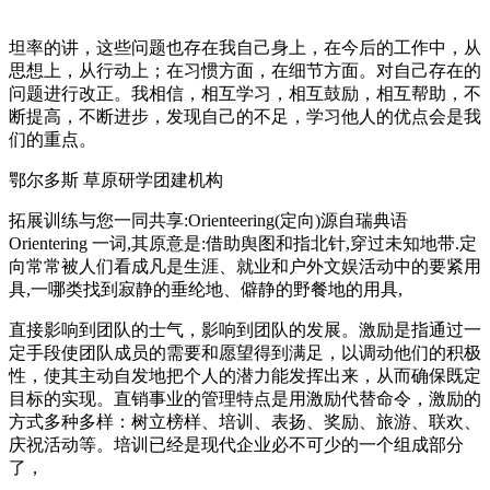
坦率的讲，这些问题也存在我自己身上，在今后的工作中，从
思想上，从行动上；在习惯方面，在细节方面。对自己存在的
问题进行改正。我相信，相互学习，相互鼓励，相互帮助，不
断提高，不断进步，发现自己的不足，学习他人的优点会是我
们的重点。
鄂尔多斯 草原研学团建机构
拓展训练与您一同共享:Orienteering(定向)源自瑞典语
Orientering 一词,其原意是:借助舆图和指北针,穿过未知地带.定
向常常被人们看成凡是生涯、就业和户外文娱活动中的要紧用
具,一哪类找到寂静的垂纶地、僻静的野餐地的用具,
直接影响到团队的士气，影响到团队的发展。激励是指通过一
定手段使团队成员的需要和愿望得到满足，以调动他们的积极
性，使其主动自发地把个人的潜力能发挥出来，从而确保既定
目标的实现。直销事业的管理特点是用激励代替命令，激励的
方式多种多样：树立榜样、培训、表扬、奖励、旅游、联欢、
庆祝活动等。培训已经是现代企业必不可少的一个组成部分
了，