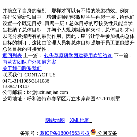
并确立了自身的差别，那样才可以有不错的鼓励功效。例如，
在排位赛新项目中，培训讲师能够激励学生再爬一层，给他们
设置一个既定目标--再爬一层！总体目标的可接受性只能当学
生接纳了总体目标，并与个人规划融洽起來时，总体目标才可
以充分发挥需有的鼓励作用。因此，应当让学生参加机构总体
目标的制订，这比由管理人员将总体目标强加于员工更能提升
总体目标的可接受性，
返回列表
上一篇：
包头草原研学团建费用欢迎咨询
下一篇：
内蒙古团队户外拓展方案
关于我们
联系我们
联系我们
CONTACT US
0471-3141085/3141086
13384718147
公司邮箱：bc@juzituanjian.com
公司地址：呼和浩特市赛罕区万立水岸家园A2-101别墅
网站地图
XML地图
备案号：
蒙ICP备18004563号-3
公网安备