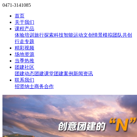
0471-3141085
首页
关于我们
课程产品
体验培训
旅行探索
科技智能
运动文创
情景模拟
团队共创
行走专题
精彩视频
场地资源
当季热推
团建社区
团建动态
团建课堂
团建案例
新闻资讯
联系我们
招贤纳士
商务合作