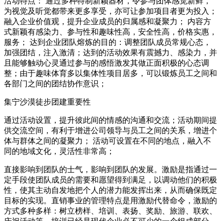
活动特点： 通过多种特制新颖器材，令参与团体感觉新鲜，
为视觉及听觉都带来更多享受，亦可让参加项目者更为投入；
融入企业价值观，提升企业成员的归属感和凝聚力； 内容方
式新颖有感染力、参与性和趣味性高，安全性高，价格实惠，
服务； 达到企业团队熔炼的目的：调整团队成员常规心态，
加强团结，注入激清；达到的活动效果有震撼力、感染力，并
且能够触动心灵通过参与的感悟激发其做正面积极的心态调
整；由于趣味体育多以集体性项目居多，可以锻炼员工之间和
各部门之间的团结协作意识；
集宁沙漠徒步团建重要性
通过活动设置，提升彼此间的情感的沟通和交流；活动期间提
供交流空间，有利于增进公司领导与员工之间的关系，增进个
体与群体之间的凝聚力； 活动可设置在不同的地点，融入不
同的地域文化，灵活性非常高；
直接影响到团队的士气，影响到团队的发展。激励是指通过一
定手段使团队成员的需要和愿望得到满足，以调动他们的积极
性，使其主动自发地把个人的潜力能发挥出来，从而确保既定
目标的实现。直销事业的管理特点是用激励代替命令，激励的
方式多种多样：树立榜样、培训、表扬、奖励、旅游、联欢、