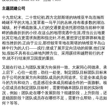
主题团建公司
十九世纪末、二十世纪初,西方北部斯堪的纳维亚半岛浩瀚而
崎岖不平的大地上笼罩着一马平川的丛林,传布着多数的湖泊.
城镇、村子稀疏散落,人们的交通要是依托那些隐当前林中湖
畔的曲曲折折的小径.在这么的地理境遇中生涯,理当云云地要
比其它地点更需求舆图和指北针,不然,要想穿过那莽莽林海是
相当挫折的.正由于云云,那些较常常地在斯堪的纳维亚半岛山
林中行为的人们——戎行,便成了展开定向活动的前驱.他们深
知,假如不具有在山林地判辨方位、采用蹊径和越野前行的才
华,就不行结束捍卫国度的重担.
又能在行动上与团队发展方向保持一致。大家同心同德承、承
上启下，心往一处想，劲往一处使。制定团队目标团队目标来
自于公司的发展方向和团队成员的共同追求。它是全体成员奋
斗的方向和动力，也是感召全体成员精诚合作的一面旗帜。核
心层成员在制定团队目标时，需要明确本团队目前的实际情
况，例如：团队处在哪个发展阶段？组建阶段，上升阶段，还
是稳固阶段？团队成员存在哪些不足，需要什么帮助，斗志如
何？等等。