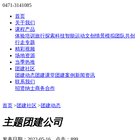
0471-3141085
首页
关于我们
课程产品
体验培训
旅行探索
科技智能
运动文创
情景模拟
团队共创
行走专题
精彩视频
场地资源
当季热推
团建社区
团建动态
团建课堂
团建案例
新闻资讯
联系我们
招贤纳士
商务合作
首页
>
团建社区
>
团建动态
主题团建公司
发表日期：2022-05-16 点击：899