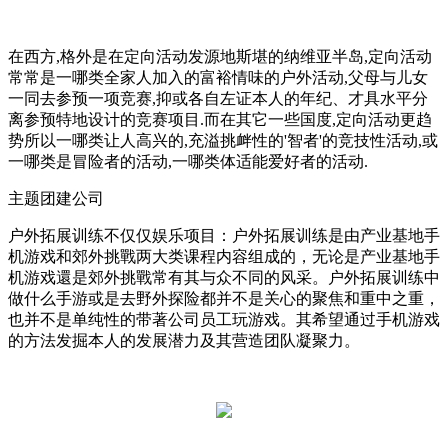
在西方,格外是在定向活动发源地斯堪的纳维亚半岛,定向活动
常常是一哪类全家人加入的富裕情味的户外活动,父母与儿女
一同去参预一项竞赛,抑或各自左证本人的年纪、才具水平分
离参预特地设计的竞赛项目.而在其它一些国度,定向活动更趋
势所以一哪类让人高兴的,充溢挑衅性的'智者'的竞技性活动,或
一哪类是冒险者的活动,一哪类体适能爱好者的活动.
主题团建公司
户外拓展训练不仅仅娱乐项目：户外拓展训练是由产业基地手
机游戏和郊外挑戰两大类课程内容组成的，无论是产业基地手
机游戏還是郊外挑戰常有其与众不同的风采。户外拓展训练中
做什么手游或是去野外探险都并不是关心的聚焦和重中之重，
也并不是单纯性的带著公司员工玩游戏。其希望通过手机游戏
的方法发掘本人的发展潜力及其营造团队凝聚力。