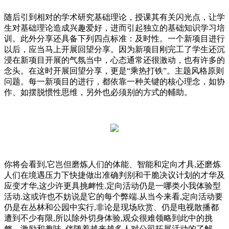
随后引到相对的学术研究基础理论，授课其有关闪光点，让学
生对基础理论造成兴趣爱好，进而引起独立的基础知识学习培
训。此外分享还具备下列四点标准：及时性。一个新项目进行
以后，应当马上开展回望分享。因为新项目刚完工了学生还沉
浸在新项目开展的气氛当中，心态通常还很激动，也有许多的
念头。在这时开展回望分享，更是“乘热打铁”。主题风格原则
问题。每一新项目的进行，都依靠一种关键的核心理念，如协
作、如摆脱惯性思维，另外也必须别的方式的輔助。
你将会看到,它岂但磨炼人们的体能、智能和定向才具,还磨炼
人们在境遇压力下快捷做出准确判别和干脆决议计划的才华及
应变才华,这少许更具挑衅性.定向活动仍是一哪类小我体验型
活动.这或许也不妨说是它的每个弊端.从当今来看,定向活动要
仍是在丛林和公园中实行,非论是现场欣赏、仍是电视散播都
遭到不少有限,所以除外切身体验,观众很难领略到此中的挑
衅、激励和趣味. 伴随着越来越多人对公司拓展活动的了解，