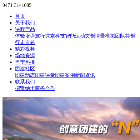
0471-3141085
首页
关于我们
课程产品
体验培训
旅行探索
科技智能
运动文创
情景模拟
团队共创
行走专题
精彩视频
场地资源
当季热推
团建社区
团建动态
团建课堂
团建案例
新闻资讯
联系我们
招贤纳士
商务合作