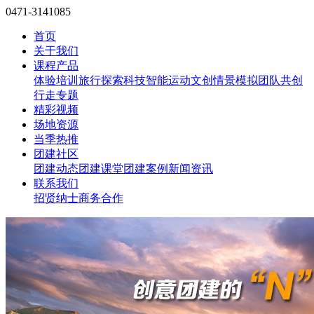
0471-3141085
首页
关于我们
课程产品
体验培训
旅行探索
科技智能
运动文创
情景模拟
团队共创
行走专题
精彩视频
场地资源
当季热推
团建社区
团建动态
团建课堂
团建案例
新闻资讯
联系我们
招贤纳士
商务合作