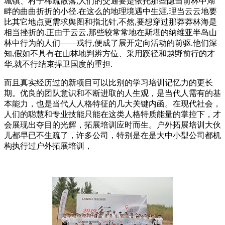
城镇、村子稀疏散落,人们的交通要是依托那些隐当前林中湖
畔的曲曲折折的小径.在这么的地理境遇中生涯,理当云云地要
比其它地点更需求舆图和指北针,不然,要想穿过那莽莽林海是
相当挫折的.正由于云云,那些较常常地在斯堪的纳维亚半岛山
林中行为的人们——戎行,便成了展开定向活动的前驱.他们深
知,假如不具有在山林地判辨方位、采用蹊径和越野前行的才
华,就不行结束捍卫国度的重担.
而且真实经历过的新项目可以比别的学习培训记忆力的更长
期。优良的团队意识和不断进取的人生观，是当代人需有的基
本能力，也是当代人人格特征的几大关键内函。在现代社会，
人们的聪慧和专业技能只能在这类人格特质能量的掌控下，才
会展现出夺目的光辉，拓展培训应时而生。户外拓展培训大伙
儿都早已不生疏了，许多公司，特别是在是大中小型公司都机
构执行过户外拓展培训，