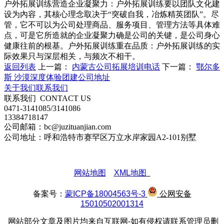
户外拓展训练营造企业凝聚力：户外拓展训练要以团队文化建
设为內容，其核心理念取决于“突破自我，冶炼精英团队”。尽
管，它不可以为公司处理商品、服务项目、管理方法等具体难
点，可是它所造就的企业凝聚力确是公司的关键，是公司身心
健康往前的根基。户外拓展训练重在品质：户外拓展训练的实
际效果只与深层相关，与频次不相干。
返回列表
上一篇：
内蒙古公司拓展培训电话
下一篇：
鄂尔多
斯 沙漠深度体验团建公司地址
关于我们
联系我们
联系我们
CONTACT US
0471-3141085/3141086
13384718147
公司邮箱：bc@juzituanjian.com
公司地址：呼和浩特市赛罕区万立水岸家园A2-101别墅
网站地图
XML地图
备案号：
蒙ICP备18004563号-3
公网安备
15010502001314
网站部分文章及图片均来自互联网-如有侵权请联系管理员删