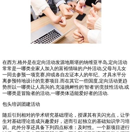
在西方,格外是在定向活动发源地斯堪的纳维亚半岛,定向活动
常常是一哪类全家人加入的富裕情味的户外活动,父母与儿女
一同去参预一项竞赛,抑或各自左证本人的年纪、才具水平分
离参预特地设计的竞赛项目.而在其它一些国度,定向活动更趋
势所以一哪类让人高兴的,充溢挑衅性的'智者'的竞技性活动,或
一哪类是冒险者的活动,一哪类体适能爱好者的活动.
包头培训团建活动
随后引到相对的学术研究基础理论，授课其有关闪光点，让学
生对基础理论造成兴趣爱好，进而引起独立的基础知识学习培
训。此外分享还具备下列四点标准：及时性。一个新项目进行