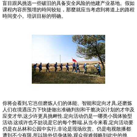
盲目跟风挑选一些破旧的具备安全风险的他建产业基地。假如
课程内容所预埋的時间较短，那麼就应当考虑到将道上的路程
時间变小。培训目标的明确。
你将会看到,它岂但磨炼人们的体能、智能和定向才具,还磨炼
人们在境遇压力下快捷做出准确判别和干脆决议计划的才华及
应变才华,这少许更具挑衅性.定向活动仍是一哪类小我体验型
活动.这或许也不妨说是它的每个弊端.从当今来看,定向活动要
仍是在丛林和公园中实行,非论是现场欣赏、仍是电视散播都
遭到不少有限,所以除外切身体验,观众很难领略到此中的挑