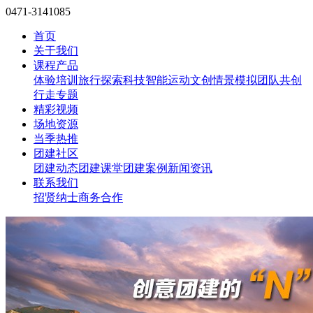
0471-3141085
首页
关于我们
课程产品
体验培训
旅行探索
科技智能
运动文创
情景模拟
团队共创
行走专题
精彩视频
场地资源
当季热推
团建社区
团建动态
团建课堂
团建案例
新闻资讯
联系我们
招贤纳士
商务合作