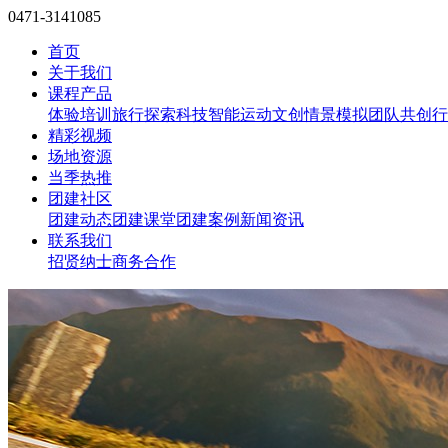
0471-3141085
首页
关于我们
课程产品
体验培训
旅行探索
科技智能
运动文创
情景模拟
团队共创
行
精彩视频
场地资源
当季热推
团建社区
团建动态
团建课堂
团建案例
新闻资讯
联系我们
招贤纳士
商务合作