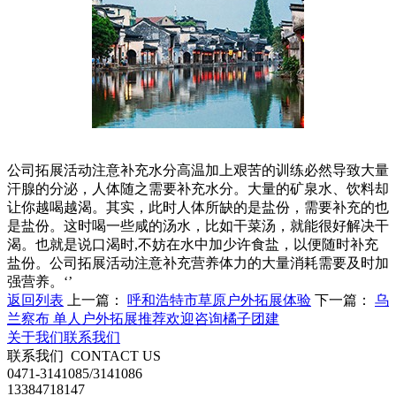
公司拓展活动注意补充水分高温加上艰苦的训练必然导致大量
汗腺的分泌，人体随之需要补充水分。大量的矿泉水、饮料却
让你越喝越渴。其实，此时人体所缺的是盐份，需要补充的也
是盐份。这时喝一些咸的汤水，比如干菜汤，就能很好解决干
渴。也就是说口渴时,不妨在水中加少许食盐，以便随时补充
盐份。公司拓展活动注意补充营养体力的大量消耗需要及时加
强营养。‘’
返回列表
上一篇：
呼和浩特市草原户外拓展体验
下一篇：
乌
兰察布 单人户外拓展推荐欢迎咨询橘子团建
关于我们
联系我们
联系我们
CONTACT US
0471-3141085/3141086
13384718147