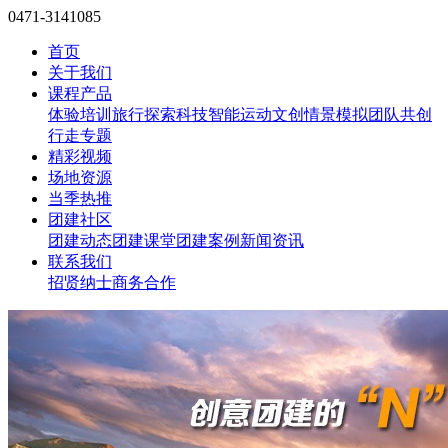
0471-3141085
首页
关于我们
课程产品
体验培训
旅行探索
科技智能
运动文创
情景模拟
团队共创
行走专题
精彩视频
场地资源
当季热推
团建社区
团建动态
团建课堂
团建案例
新闻资讯
联系我们
招贤纳士
商务合作