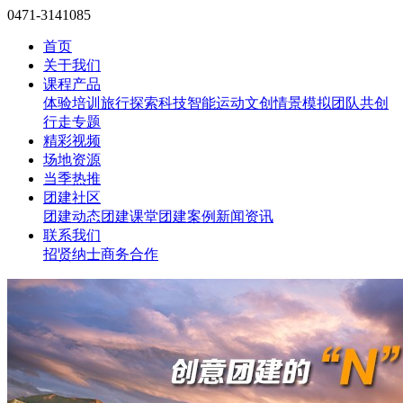
0471-3141085
首页
关于我们
课程产品
体验培训
旅行探索
科技智能
运动文创
情景模拟
团队共创
行走专题
精彩视频
场地资源
当季热推
团建社区
团建动态
团建课堂
团建案例
新闻资讯
联系我们
招贤纳士
商务合作