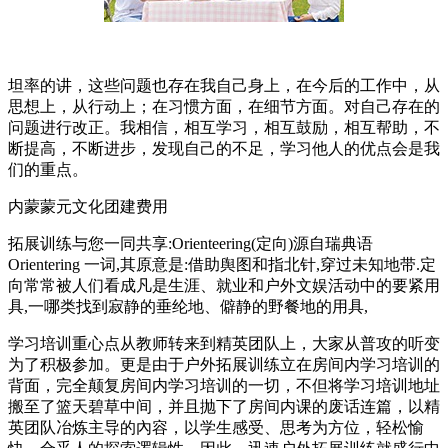
坦率的讲，这些问题也存在我自己身上，在今后的工作中，从
思想上，从行动上；在习惯方面，在细节方面。对自己存在的
问题进行改正。我相信，相互学习，相互鼓励，相互帮助，不
断提高，不断进步，发现自己的不足，学习他人的优点会是我
们的重点。
内蒙蒙元文化团建费用
拓展训练与您一同共享:Orienteering(定向)源自瑞典语
Orientering 一词,其原意是:借助舆图和指北针,穿过未知地带.定
向常常被人们看成凡是生涯、就业和户外文娱活动中的要紧用
具,一哪类找到寂静的垂纶地、僻静的野餐地的用具,
学习培训重心点从教师转来到精英团队上，大家从普攻的听变
为了积极参加。更是由于户外拓展训练立在房间内学习培训的
背面，完全颠复房间内学习培训的一切，不但将学习培训地址
搬至了篮天碧草中间，并且抛下了房间内课的废话连篇，以精
英团队冶炼主导的內容，以学生感受、思考为方位，轻松愉