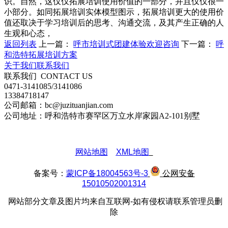
识。自然，这仅仅拓展培训使用价值的一部分，并且仅仅很一
小部分。如同拓展培训实体模型图示，拓展培训更大的使用价
值还取决于学习培训后的思考、沟通交流，及其产生正确的人
生观和心态，
返回列表
上一篇：
呼市培训式团建体验欢迎咨询
下一篇：
呼
和浩特拓展培训方案
关于我们
联系我们
联系我们
CONTACT US
0471-3141085/3141086
13384718147
公司邮箱：bc@juzituanjian.com
公司地址：呼和浩特市赛罕区万立水岸家园A2-101别墅
网站地图
XML地图
备案号：
蒙ICP备18004563号-3
公网安备
15010502001314
网站部分文章及图片均来自互联网-如有侵权请联系管理员删
除