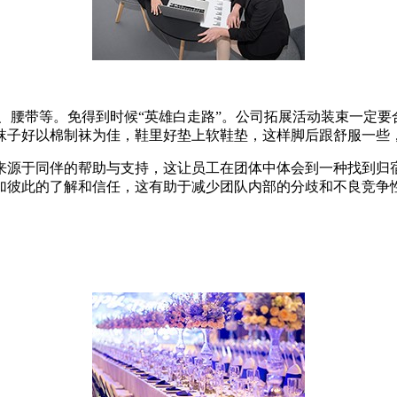
、腰带等。免得到时候“英雄白走路”。公司拓展活动装束一定
袜子好以棉制袜为佳，鞋里好垫上软鞋垫，这样脚后跟舒服一些
来源于同伴的帮助与支持，这让员工在团体中体会到一种找到归
加彼此的了解和信任，这有助于减少团队内部的分歧和不良竞争