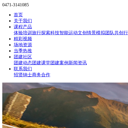
0471-3141085
首页
关于我们
课程产品
体验培训
旅行探索
科技智能
运动文创
情景模拟
团队共创
行
精彩视频
场地资源
当季热推
团建社区
团建动态
团建课堂
团建案例
新闻资讯
联系我们
招贤纳士
商务合作