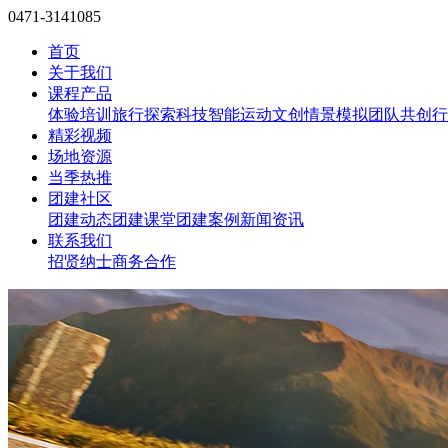
0471-3141085
首页
关于我们
课程产品
体验培训
旅行探索
科技智能
运动文创
情景模拟
团队共创
行
精彩视频
场地资源
当季热推
团建社区
团建动态
团建课堂
团建案例
新闻资讯
联系我们
招贤纳士
商务合作