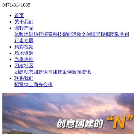
0471-3141085
首页
关于我们
课程产品
体验培训
旅行探索
科技智能
运动文创
情景模拟
团队共创
行走专题
精彩视频
场地资源
当季热推
团建社区
团建动态
团建课堂
团建案例
新闻资讯
联系我们
招贤纳士
商务合作