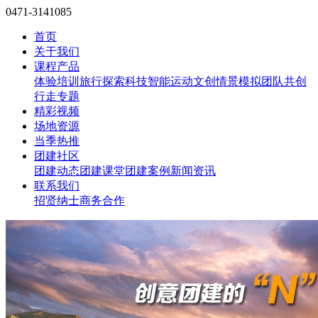
0471-3141085
首页
关于我们
课程产品
体验培训
旅行探索
科技智能
运动文创
情景模拟
团队共创
行走专题
精彩视频
场地资源
当季热推
团建社区
团建动态
团建课堂
团建案例
新闻资讯
联系我们
招贤纳士
商务合作