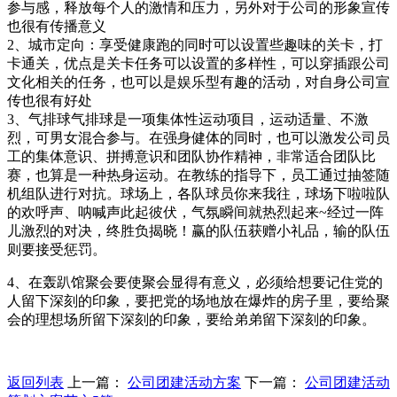
参与感，释放每个人的激情和压力，另外对于公司的形象宣传
也很有传播意义
2、城市定向：享受健康跑的同时可以设置些趣味的关卡，打
卡通关，优点是关卡任务可以设置的多样性，可以穿插跟公司
文化相关的任务，也可以是娱乐型有趣的活动，对自身公司宣
传也很有好处
3、气排球气排球是一项集体性运动项目，运动适量、不激
烈，可男女混合参与。在强身健体的同时，也可以激发公司员
工的集体意识、拼搏意识和团队协作精神，非常适合团队比
赛，也算是一种热身运动。在教练的指导下，员工通过抽签随
机组队进行对抗。球场上，各队球员你来我往，球场下啦啦队
的欢呼声、呐喊声此起彼伏，气氛瞬间就热烈起来~经过一阵
儿激烈的对决，终胜负揭晓！赢的队伍获赠小礼品，输的队伍
则要接受惩罚。
4、在轰趴馆聚会要使聚会显得有意义，必须给想要记住党的
人留下深刻的印象，要把党的场地放在爆炸的房子里，要给聚
会的理想场所留下深刻的印象，要给弟弟留下深刻的印象。
返回列表
上一篇：
公司团建活动方案
下一篇：
公司团建活动