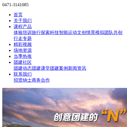
0471-3141085
首页
关于我们
课程产品
体验培训
旅行探索
科技智能
运动文创
情景模拟
团队共创
行走专题
精彩视频
场地资源
当季热推
团建社区
团建动态
团建课堂
团建案例
新闻资讯
联系我们
招贤纳士
商务合作