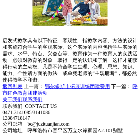
启发式教学具有以下特征：客观性，指教学内容、方法的设计
和实施符合学生的客观实际。这个实际的内容包括学生实际的
需求、水平、特点、兴奋点等。教育作为一种教育人的实践活
动，必须对教育的对象，取得一定的认识和了解，这样才能获
得行动的主动权。凡是不符合学生生理、心理、思想、知识、
能力、个性诸方面的做法，或单凭老师的“主观臆断”，都必然
使得教学不和谐。
返回列表
上一篇：
鄂尔多斯市拓展训练团建费用
下一篇：
呼
市红色教育团建活动
关于我们
联系我们
联系我们
CONTACT US
0471-3141085/3141086
13384718147
公司邮箱：bc@juzituanjian.com
公司地址：呼和浩特市赛罕区万立水岸家园A2-101别墅