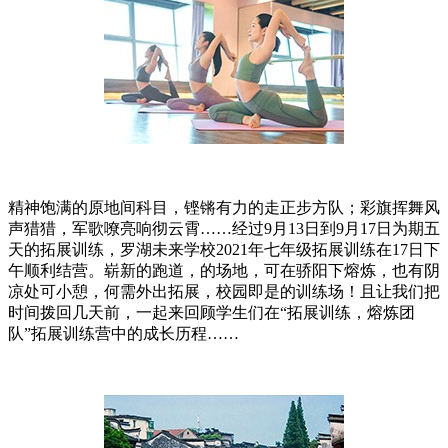
精神饱满的原地间科目，铿锵有力的走正步方队；彩旗挥舞风
声猎猎，军歌嘹亮响彻云霄……经过9月13日到9月17日为期五
天的拓展训练，罗湖未来学校2021年七年级拓展训练在17日下
午顺利结营。崭新的跑道，的场地，可在骄阳下熔炼，也有阴
凉处可小憩，何需外出拓展，校园即是的训练场！且让我们把
时间拨回几天前，一起来回顾学生们在“拓展训练，熔炼团
队”拓展训练营中的成长历程……