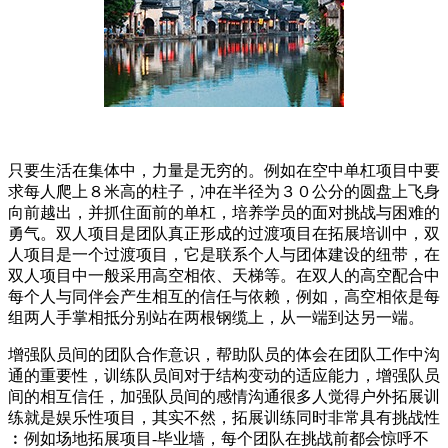
只要生活在集体中，力量是无穷的。例如在空中单杠项目中要
求每人爬上８米高的柱子，冲在半径为３０公分的圆盘上飞身
向前越出，并抓住面前的单杠，培养学员的面对挑战与困难的
勇气。双人项目是团队真正形成的过渡项目在拓展培训中，双
人项目是一个过渡项目，它是联系个人与团体建设的纽带，在
双人项目中一般采用高空相依、天梯等。在双人的高空配合中
每个人与同伴会产生相互的信任与依赖，例如，高空相依是每
组两人手掌相抵分别站在两根钢缆上，从一端到达另一端。
增强队员间的团队合作意识，帮助队员的体会在团队工作中沟
通的重要性，训练队员间对于结构变动的适应能力，增强队员
间的相互信任，加强队员间的感情沟通很多人觉得户外拓展训
练就是娱乐性项目，其实不然，拓展训练同时非常具有挑战性
︰例如场地拓展项目-毕业墙，每个团队在挑战前都会惊呼不