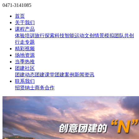
0471-3141085
首页
关于我们
课程产品
体验培训
旅行探索
科技智能
运动文创
情景模拟
团队共创
行走专题
精彩视频
场地资源
当季热推
团建社区
团建动态
团建课堂
团建案例
新闻资讯
联系我们
招贤纳士
商务合作