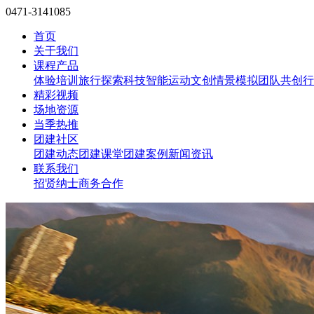
0471-3141085
首页
关于我们
课程产品
体验培训
旅行探索
科技智能
运动文创
情景模拟
团队共创
行
精彩视频
场地资源
当季热推
团建社区
团建动态
团建课堂
团建案例
新闻资讯
联系我们
招贤纳士
商务合作