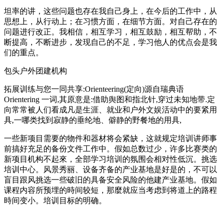
坦率的讲，这些问题也存在我自己身上，在今后的工作中，从
思想上，从行动上；在习惯方面，在细节方面。对自己存在的
问题进行改正。我相信，相互学习，相互鼓励，相互帮助，不
断提高，不断进步，发现自己的不足，学习他人的优点会是我
们的重点。
包头户外团建机构
拓展训练与您一同共享:Orienteering(定向)源自瑞典语
Orientering 一词,其原意是:借助舆图和指北针,穿过未知地带.定
向常常被人们看成凡是生涯、就业和户外文娱活动中的要紧用
具,一哪类找到寂静的垂纶地、僻静的野餐地的用具,
一些新项目需要的物件和器材将会紧缺，这就规定培训讲师事
前搞好充足的备份文件工作中。假如总数过少，许多比赛类的
新项目机构不起來，全部学习培训的氛围会相对性低沉。挑选
培训中心。风景秀丽、设备齐备的产业基地是好是的，不可以
盲目跟风挑选一些破旧的具备安全风险的他建产业基地。假如
课程内容所预埋的時间较短，那麼就应当考虑到将道上的路程
時间变小。培训目标的明确。