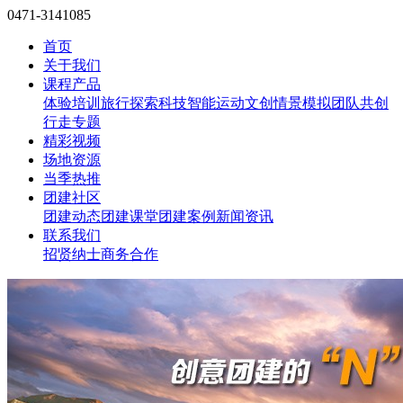
0471-3141085
首页
关于我们
课程产品
体验培训
旅行探索
科技智能
运动文创
情景模拟
团队共创
行走专题
精彩视频
场地资源
当季热推
团建社区
团建动态
团建课堂
团建案例
新闻资讯
联系我们
招贤纳士
商务合作