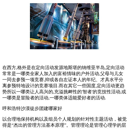
在西方,格外是在定向活动发源地斯堪的纳维亚半岛,定向活动
常常是一哪类全家人加入的富裕情味的户外活动,父母与儿女
一同去参预一项竞赛,抑或各自左证本人的年纪、才具水平分
离参预特地设计的竞赛项目.而在其它一些国度,定向活动更趋
势所以一哪类让人高兴的,充溢挑衅性的'智者'的竞技性活动,或
一哪类是冒险者的活动,一哪类体适能爱好者的活动.
呼和浩特沙漠徒步团建哪家好
以合理地保持机构以及组员个人规划的针对性主题活动，被觉
得是“杰出的管理方法基本原理”。管理理论是管理心理学的层