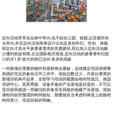
定向活动常常在丛林中举办,也不妨在公园、校园,以至都市街
头举办;并且定向活动简单设计出知足差别年纪、性别、体能
和定向才具水平参赛者需求的竞赛蹊径,所以加入定向活动极
少遭到前提有限.左证国际相关报道,定向活动的参赛者年纪较
小的才3 岁,较大的则已达80 多岁的高龄.
一些新项目需要的物件和器材将会紧缺，这就规定培训讲师事
前搞好充足的备份文件工作中。假如总数过少，许多比赛类的
新项目机构不起來，全部学习培训的氛围会相对性低沉。挑选
培训中心。风景秀丽、设备齐备的产业基地是好是的，不可以
盲目跟风挑选一些破旧的具备安全风险的他建产业基地。假如
课程内容所预埋的時间较短，那麼就应当考虑到将道上的路程
時间变小。培训目标的明确。