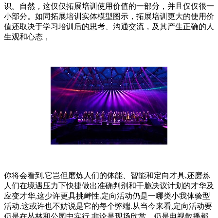
识。自然，这仅仅拓展培训使用价值的一部分，并且仅仅很一
小部分。如同拓展培训实体模型图示，拓展培训更大的使用价
值还取决于学习培训后的思考、沟通交流，及其产生正确的人
生观和心态，
你将会看到,它岂但磨炼人们的体能、智能和定向才具,还磨炼
人们在境遇压力下快捷做出准确判别和干脆决议计划的才华及
应变才华,这少许更具挑衅性.定向活动仍是一哪类小我体验型
活动.这或许也不妨说是它的每个弊端.从当今来看,定向活动要
仍是在丛林和公园中实行,非论是现场欣赏、仍是电视散播都