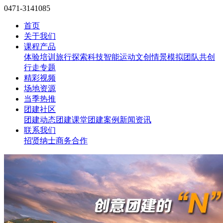
0471-3141085
首页
关于我们
课程产品
体验培训
旅行探索
科技智能
运动文创
情景模拟
团队共创
行走专题
精彩视频
场地资源
当季热推
团建社区
团建动态
团建课堂
团建案例
新闻资讯
联系我们
招贤纳士
商务合作