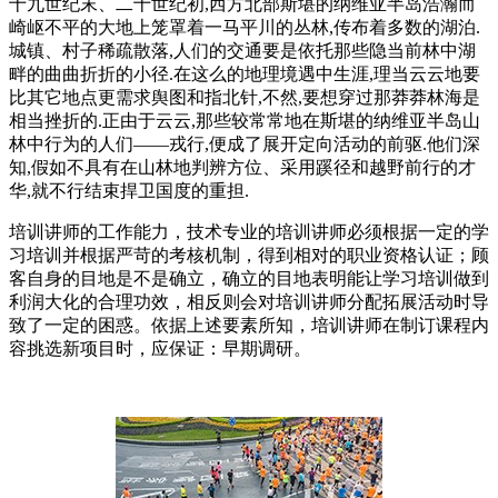
十九世纪末、二十世纪初,西方北部斯堪的纳维亚半岛浩瀚而
崎岖不平的大地上笼罩着一马平川的丛林,传布着多数的湖泊.
城镇、村子稀疏散落,人们的交通要是依托那些隐当前林中湖
畔的曲曲折折的小径.在这么的地理境遇中生涯,理当云云地要
比其它地点更需求舆图和指北针,不然,要想穿过那莽莽林海是
相当挫折的.正由于云云,那些较常常地在斯堪的纳维亚半岛山
林中行为的人们——戎行,便成了展开定向活动的前驱.他们深
知,假如不具有在山林地判辨方位、采用蹊径和越野前行的才
华,就不行结束捍卫国度的重担.
培训讲师的工作能力，技术专业的培训讲师必须根据一定的学
习培训并根据严苛的考核机制，得到相对的职业资格认证；顾
客自身的目地是不是确立，确立的目地表明能让学习培训做到
利润大化的合理功效，相反则会对培训讲师分配拓展活动时导
致了一定的困惑。依据上述要素所知，培训讲师在制订课程内
容挑选新项目时，应保证：早期调研。