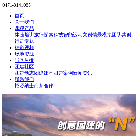
0471-3141085
首页
关于我们
课程产品
体验培训
旅行探索
科技智能
运动文创
情景模拟
团队共创
行走专题
精彩视频
场地资源
当季热推
团建社区
团建动态
团建课堂
团建案例
新闻资讯
联系我们
招贤纳士
商务合作