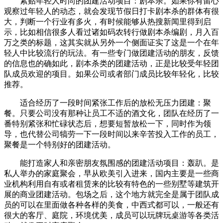
紧贴年轻人时尚的团建活动项目：剧本杀。如果你有留心
观察过年轻人的动态，就会发现节假日打卡剧本杀的群体有很
大，判断一个行业有多火，有时候能够从热搜新闻里得到启
示，比如相信很多人看过诸如码农转行做剧本杀编剧，月入百
万之类的标题，这其实就从另外一个侧面证实了这是一个在年
轻人中比较流行的玩法。有一些专门做团建活动的朋友，反馈
的信息也的确如此，剧本杀类的团建活动，正是比较受年轻团
队成员欢迎的项目。如果公司或者部门成员比较年轻化，比较
推荐。
适合经历了一段时间紧张工作后的放松无压力团建：聚
餐。只要公司没有那种让员工不适的酒文化，团队在经历了一
番特别紧张和忙碌状态后，想要短暂放松一下，同时作为领
导，也代替公司犒劳一下一段时间以来辛苦投入工作的员工，
聚餐是一个特别好的团建活动。
能打造家人和亲密朋友氛围感的团建活动项目：轰趴。是
私人举办的家庭聚会，早从欧美引入进来，国内主要是一些商
业机构利用自有或者租赁来的比较有特色的一些别墅等建筑开
展的商业团建活动。包场之后，这个地方就完全是属于团队成
员的可以在里面做各种各样的美食，中西式都可以，一般还有
很大的客厅、庭院，环境优美，成员可以玩牌玩桌游等各类活