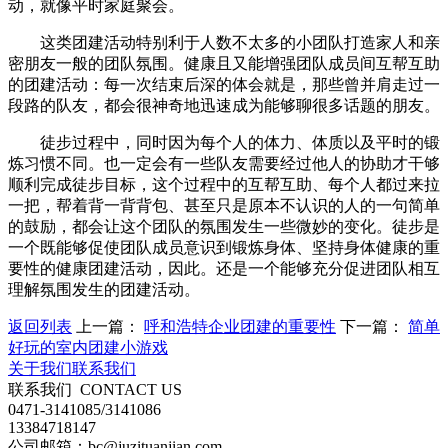
动，就像平时家庭聚会。
这类团建活动特别利于人数不太多的小团队打造家人和亲
密朋友一般的团队氛围。健康且又能增强团队成员间互帮互助
的团建活动：每一次结束后深的体会就是，那些曾并肩走过一
段路的队友，都会很神奇地迅速成为能够聊很多话题的朋友。
徒步过程中，同时因为每个人的体力、体质以及平时的锻
炼习惯不同。也一定会有一些队友需要经过他人的协助才干够
顺利完成徒步目标，这个过程中的互帮互助、每个人都过来拉
一把，帮着背一背背包、甚至只是原本不认识的人的一句简单
的鼓励，都会让这个团队的氛围发生一些微妙的变化。徒步是
一个既能够促使团队成员意识到锻炼身体、坚持身体健康的重
要性的健康团建活动，因此。还是一个能够充分促进团队相互
理解氛围发生的团建活动。
返回列表
上一篇：
呼和浩特企业团建的重要性
下一篇：
简单
好玩的室内团建小游戏
关于我们
联系我们
联系我们
CONTACT US
0471-3141085/3141086
13384718147
公司邮箱：bc@juzituanjian.com