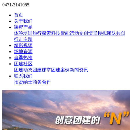
0471-3141085
首页
关于我们
课程产品
体验培训
旅行探索
科技智能
运动文创
情景模拟
团队共创
行走专题
精彩视频
场地资源
当季热推
团建社区
团建动态
团建课堂
团建案例
新闻资讯
联系我们
招贤纳士
商务合作